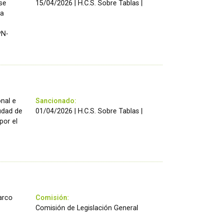
se
15/04/2026 | H.C.S. Sobre Tablas |
la
PN-
onal e
Sancionado:
iudad de
01/04/2026 | H.C.S. Sobre Tablas |
por el
Marco
Comisión:
Comisión de Legislación General