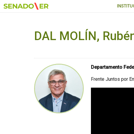
Ir al menú principal
INSTITU
DAL MOLÍN, Rubén
Departamento Fede
Frente Juntos por En