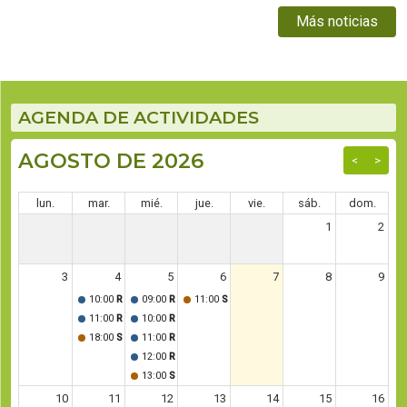
Más noticias
AGENDA DE ACTIVIDADES
AGOSTO DE 2026
<
>
lun.
mar.
mié.
jue.
vie.
sáb.
dom.
1
2
3
4
5
6
7
8
9
10:00
Reunión Conjunta de las Comisiones de Legislación General, 
09:00
Reunión de Comisión de Asuntos Municipales
11:00
Sesión Ordinaria
11:00
Reunión de Comisión de Legislación General
10:00
Reunión de Comisión de Producción
18:00
Sesión Ordinaria
11:00
Reunión de Comisión Asuntos Constitucionales y 
12:00
Reunión Conjunta de las Comisiones de Presupuest
13:00
Sesión Ordinaria
10
11
12
13
14
15
16