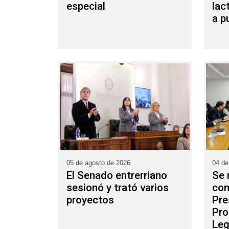
especial
lac
a p
05 de agosto de 2026
04 de
El Senado entrerriano
Se 
sesionó y trató varios
com
proyectos
Pre
Pro
Leg