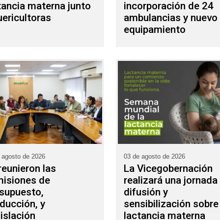
tancia materna junto
incorporación de 24
uericultoras
ambulancias y nuevo
equipamiento
 agosto de 2026
03 de agosto de 2026
reunieron las
La Vicegobernación
isiones de
realizará una jornada
supuesto,
difusión y
ducción, y
sensibilización sobre
islación
lactancia materna