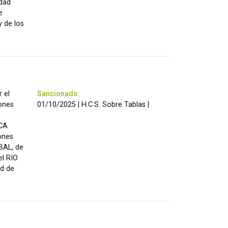
idad
e
 de los
 el
Sancionado:
iones
01/10/2025 | H.C.S. Sobre Tablas |
CA
ones
BAL, de
el RIO
ad de