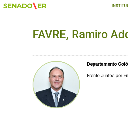
Ir al menú principal
INSTITU
FAVRE, Ramiro Ad
Departamento Col
Frente Juntos por En