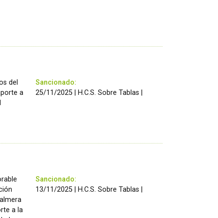
os del
Sancionado:
aporte a
25/11/2025 | H.C.S. Sobre Tablas |
l
orable
Sancionado:
ción
13/11/2025 | H.C.S. Sobre Tablas |
palmera
rte a la