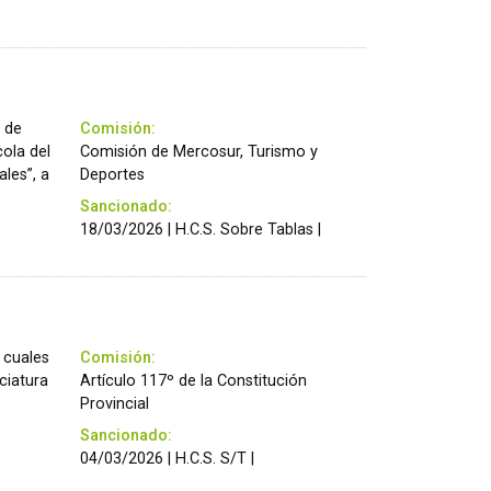
a de
Comisión:
cola del
Comisión de Mercosur, Turismo y
ales”, a
Deportes
Sancionado:
18/03/2026 | H.C.S. Sobre Tablas |
s cuales
Comisión:
nciatura
Artículo 117º de la Constitución
Provincial
Sancionado:
04/03/2026 | H.C.S. S/T |