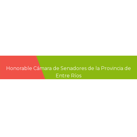
Honorable Cámara de Senadores de la Provincia de
Entre Ríos
Casa de Gobierno
G.F. de La Puente 220
Paraná - Entre Rios
prensa@senadoer.gob.ar
webmail
recibo digital
formularios