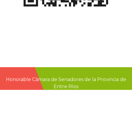
Honorable Cámara de Senadores de la Provincia de
Entre Ríos
Casa de Gobierno
G.F. de La Puente 220
Paraná - Entre Rios
prensa@senadoer.gob.ar