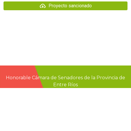
Proyecto sancionado
Honorable Cámara de Senadores de la Provincia de
Entre Ríos
Casa de Gobierno
G.F. de La Puente 220
Paraná - Entre Rios
prensa@senadoer.gob.ar