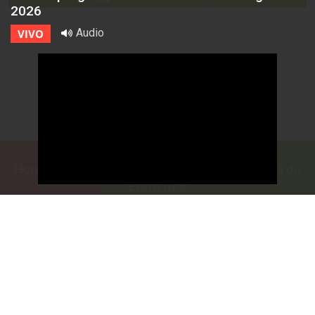
2026
Audio
VIVO
Honorable Cámara de Senadores de la Provincia de
Entre Ríos
Casa de Gobierno
G.F. de La Puente 220
Paraná - Entre Rios
prensa@senadoer.gob.ar
webmail
recibo digital
formularios