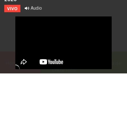
Audio
VIVO
Honorable Cámara de Senadores de la Provincia de
Entre Ríos
Casa de Gobierno
G.F. de La Puente 220
Paraná - Entre Rios
prensa@senadoer.gob.ar
webmail
recibo digital
formularios