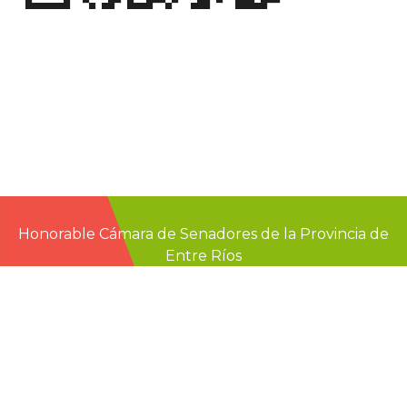
Honorable Cámara de Senadores de la Provincia de
Entre Ríos
Casa de Gobierno
G.F. de La Puente 220
Paraná - Entre Rios
prensa@senadoer.gob.ar