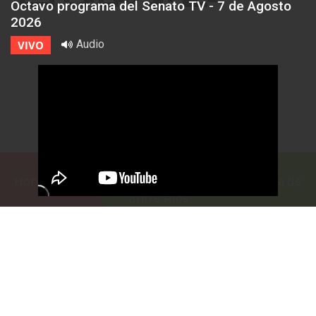
Octavo programa del Senato TV - 7 de Agosto
2026
Audio
VIVO
Honorable Cámara de Senadores de la Provincia de
Entre Ríos
Casa de Gobierno
G.F. de La Puente 220
Paraná - Entre Rios
prensa@senadoer.gob.ar