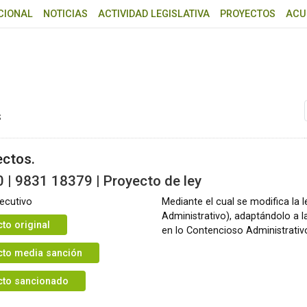
CIONAL
NOTICIAS
ACTIVIDAD LEGISLATIVA
PROYECTOS
ACU
s
ectos.
 | 9831 18379 | Proyecto de ley
ecutivo
Mediante el cual se modifica la 
Administrativo), adaptándolo a 
to original
en lo Contencioso Administrativ
cto media sanción
cto sancionado