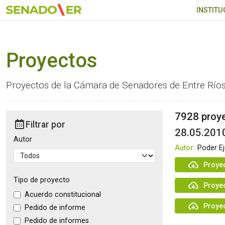
Ir al menú principal
INSTITU
Proyectos
Proyectos de la Cámara de Senadores de Entre Río
7928 proy
Filtrar por
28.05.2010
Autor
Autor:
Poder Ej
Proyec
Tipo de proyecto
Proye
Acuerdo constitucional
Proye
Pedido de informe
Pedido de informes