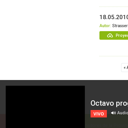
18.05.2010
Autor:
Strasse
Proyec
« 
Octavo pro
Audi
VIVO
Honorable Cámara de Senadores de la Provinc