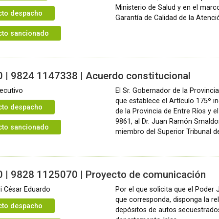
Ministerio de Salud y en el mar
cto despacho
Garantía de Calidad de la Atenci
cto sancionado
 | 9824 1147338 | Acuerdo constitucional
ecutivo
El Sr. Gobernador de la Provinci
que establece el Artículo 175º in
cto despacho
de la Provincia de Entre Ríos y el
9861, al Dr. Juan Ramón Smald
cto sancionado
miembro del Superior Tribunal de
0 | 9828 1125070 | Proyecto de comunicación
i César Eduardo
Por el que solicita que el Poder J
que corresponda, disponga la rel
cto despacho
depósitos de autos secuestrados