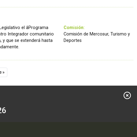
Legislativo el âPrograma
Comisión:
Centro Integrador comunitario
Comisión de Mercosur, Turismo y
, y que se extenderá hasta
Deportes
madamente.
e »
26