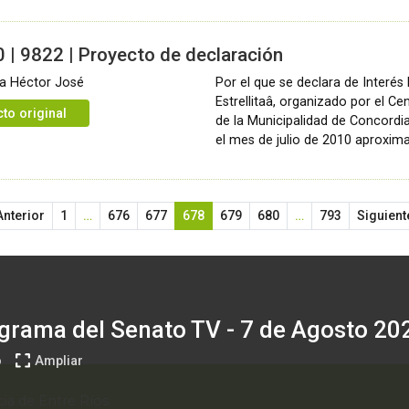
 | 9822 | Proyecto de declaración
ra Héctor José
Por el que se declara de Interés 
Estrellitaâ, organizado por el 
to original
de la Municipalidad de Concordia
el mes de julio de 2010 aproxi
Anterior
1
…
676
677
678
679
680
…
793
Siguient
grama del Senato TV - 7 de Agosto 20
o
Ampliar
ia de Entre Ríos