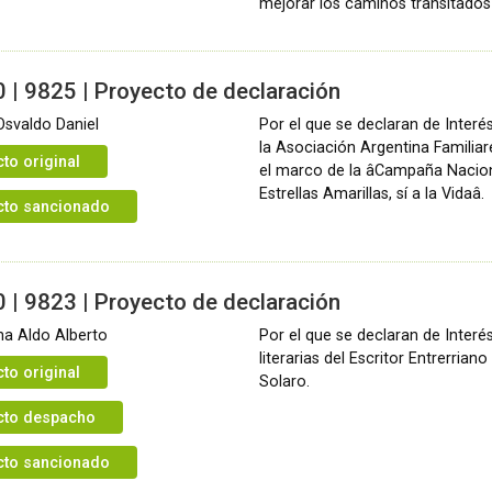
mejorar los caminos transitados 
 | 9825 | Proyecto de declaración
Osvaldo Daniel
Por el que se declaran de Interés
la Asociación Argentina Familiar
to original
el marco de la âCampaña Nacion
Estrellas Amarillas, sí a la Vidaâ.
cto sancionado
 | 9823 | Proyecto de declaración
na Aldo Alberto
Por el que se declaran de Interés
literarias del Escritor Entrerria
to original
Solaro.
cto despacho
cto sancionado