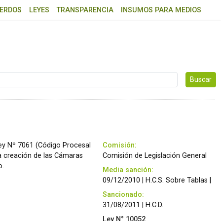
ERDOS
LEYES
TRANSPARENCIA
INSUMOS PARA MEDIOS
Buscar …
ley Nº 7061 (Código Procesal
Comisión:
la creación de las Cámaras
Comisión de Legislación General
o.
Media sanción:
09/12/2010 | H.C.S. Sobre Tablas |
Sancionado:
31/08/2011 | H.C.D.
Ley N° 10052