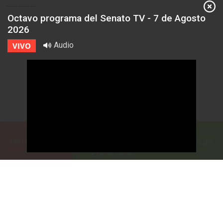
—————
Octavo programa del Senato TV - 7 de Agosto
2026
Audio
VIVO
Honorable Cámara de Senadores de la Provincia de
Entre Ríos
Casa de Gobierno
G.F. de La Puente 220
Paraná - Entre Rios
prensa@senadoer.gob.ar