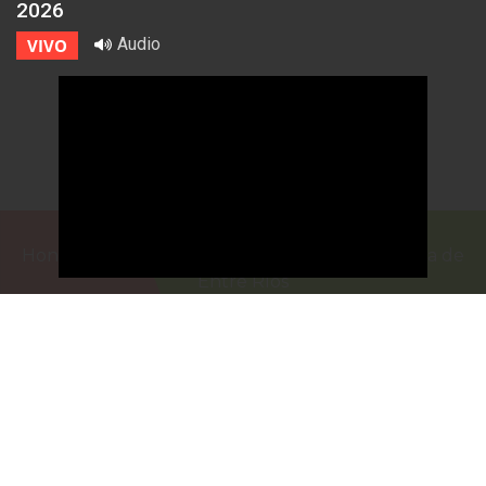
2026
Audio
VIVO
Honorable Cámara de Senadores de la Provincia de
Entre Ríos
Casa de Gobierno
G.F. de La Puente 220
Paraná - Entre Rios
prensa@senadoer.gob.ar
webmail
recibo digital
formularios