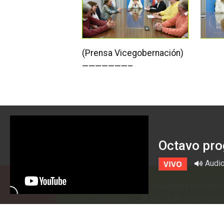
(Prensa Vicegobernación)
———————–
Octavo pro
Audi
VIVO
Honorable Cámara de Senadores de la Pro
Casa de Gobierno
-
G.F. de La Puente 22
prensa@senadoer.gob.ar