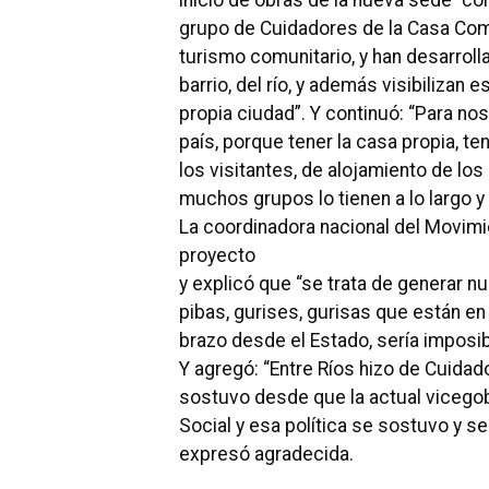
inicio de obras de la nueva sede “c
grupo de Cuidadores de la Casa Común
turismo comunitario, y han desarroll
barrio, del río, y además visibilizan e
propia ciudad”. Y continuó: “Para nos
país, porque tener la casa propia, ten
los visitantes, de alojamiento de lo
muchos grupos lo tienen a lo largo y 
La coordinadora nacional del Movim
proyecto
y explicó que “se trata de generar n
pibas, gurises, gurisas que están en 
brazo desde el Estado, sería imposib
Y agregó: “Entre Ríos hizo de Cuidado
sostuvo desde que la actual vicegob
Social y esa política se sostuvo y s
expresó agradecida.