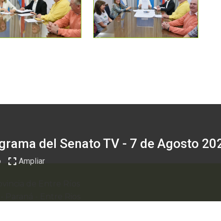
grama del Senato TV - 7 de Agosto 20
o
Ampliar
vincia de Entre Ríos
0
-
Paraná - Entre Rios