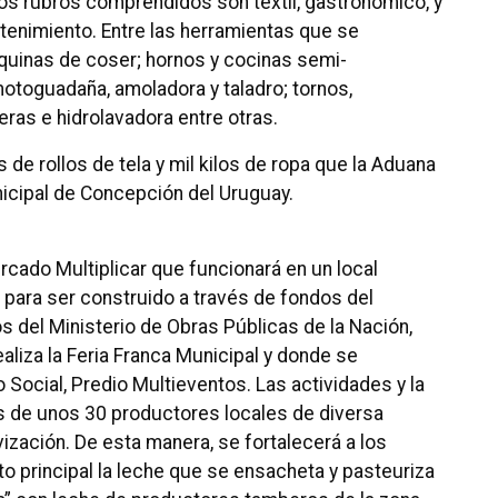
Los rubros comprendidos son textil, gastronómico, y
tenimiento. Entre las herramientas que se
uinas de coser; hornos y cocinas semi-
motoguadaña, amoladora y taladro; tornos,
as e hidrolavadora entre otras.
s de rollos de tela y mil kilos de ropa que la Aduana
unicipal de Concepción del Uruguay.
cado Multiplicar que funcionará en un local
 para ser construido a través de fondos del
del Ministerio de Obras Públicas de la Nación,
liza la Feria Franca Municipal y donde se
 Social, Predio Multieventos. Las actividades y la
s de unos 30 productores locales de diversa
ización. De esta manera, se fortalecerá a los
 principal la leche que se ensacheta y pasteuriza