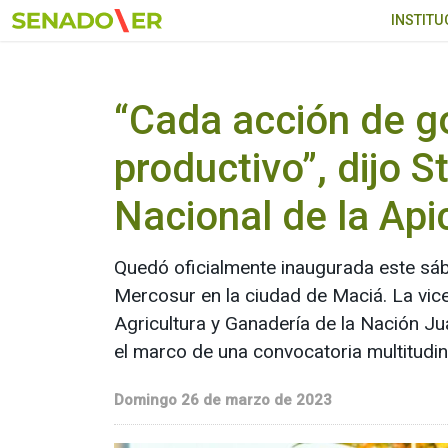
Ir al menú principal
INSTITU
“Cada acción de go
productivo”, dijo S
Nacional de la Api
Quedó oficialmente inaugurada este sába
Mercosur en la ciudad de Maciá. La vice
Agricultura y Ganadería de la Nación Jua
el marco de una convocatoria multitudina
Domingo 26 de marzo de 2023