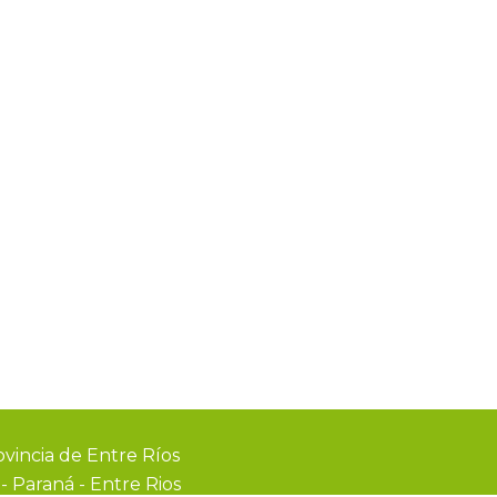
vincia de Entre Ríos
0
-
Paraná - Entre Rios