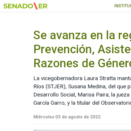
Ir al menú principal
INSTITU
Se avanza en la r
Prevención, Asiste
Razones de Géner
La vicegobernadora Laura Stratta mantuv
Ríos (STJER), Susana Medina, del que pa
Desarrollo Social, Marisa Paira; la jue
García Garro, y la titular del Observat
Miércoles 03 de agosto de 2022