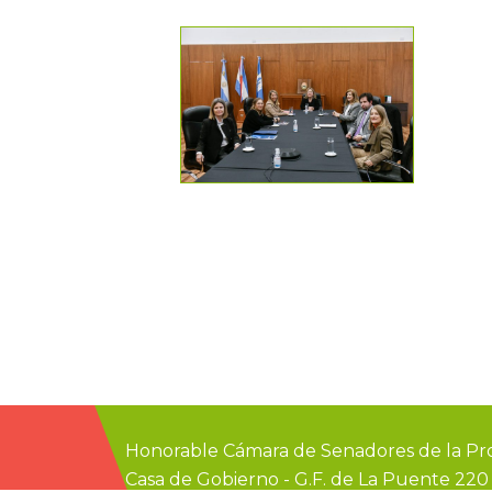
Honorable Cámara de Senadores de la Pro
Casa de Gobierno
-
G.F. de La Puente 22