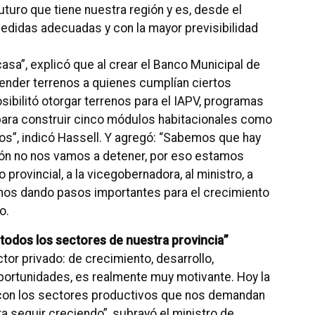
uturo que tiene nuestra región y es, desde el
didas adecuadas y con la mayor previsibilidad
 casa”, explicó que al crear el Banco Municipal de
 vender terrenos a quienes cumplían ciertos
osibilitó otorgar terrenos para el IAPV, programas
 para construir cinco módulos habitacionales como
s”, indicó Hassell. Y agregó: “Sabemos que hay
ón no nos vamos a detener, por eso estamos
rovincial, a la vicegobernadora, al ministro, a
mos dando pasos importantes para el crecimiento
o.
 todos los sectores de nuestra provincia”
tor privado: de crecimiento, desarrollo,
portunidades, es realmente muy motivante. Hoy la
r con los sectores productivos que nos demandan
ra seguir creciendo”, subrayó el ministro de