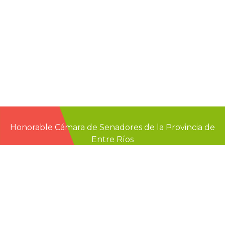
Honorable Cámara de Senadores de la Provincia de
Entre Ríos
Casa de Gobierno
G.F. de La Puente 220
Paraná - Entre Rios
prensa@senadoer.gob.ar