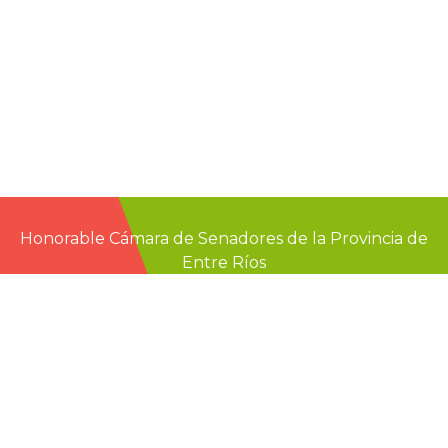
Honorable Cámara de Senadores de la Provincia de
Entre Ríos
Casa de Gobierno
G.F. de La Puente 220
Paraná - Entre Rios
prensa@senadoer.gob.ar
webmail
recibo digital
formularios