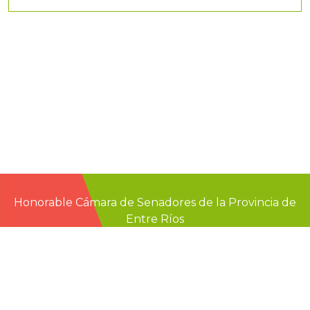
Honorable Cámara de Senadores de la Provincia de
Entre Ríos
Casa de Gobierno
G.F. de La Puente 220
Paraná - Entre Rios
prensa@senadoer.gob.ar