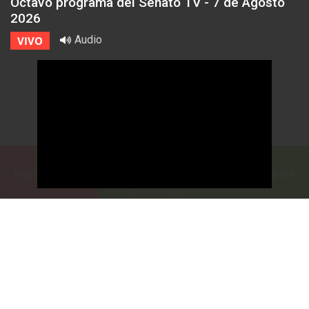
Octavo programa del Senato TV - 7 de Agosto
2026
Audio
VIVO
Honorable Cámara de Senadores de la Provincia de
Entre Ríos
Casa de Gobierno
G.F. de La Puente 220
Paraná - Entre Rios
prensa@senadoer.gob.ar