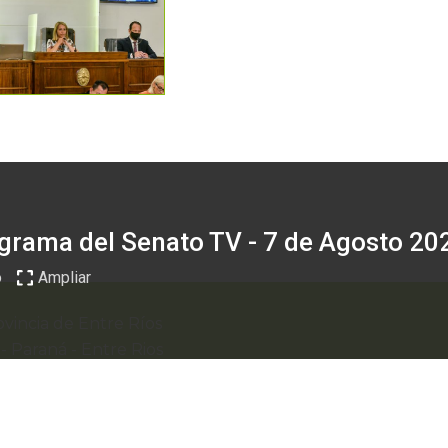
grama del Senato TV - 7 de Agosto 20
o
Ampliar
vincia de Entre Ríos
0
-
Paraná - Entre Rios
webmail
recibo digital
formularios