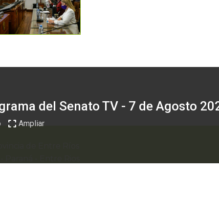
grama del Senato TV - 7 de Agosto 20
o
Ampliar
vincia de Entre Ríos
0
-
Paraná - Entre Rios
webmail
recibo digital
formularios