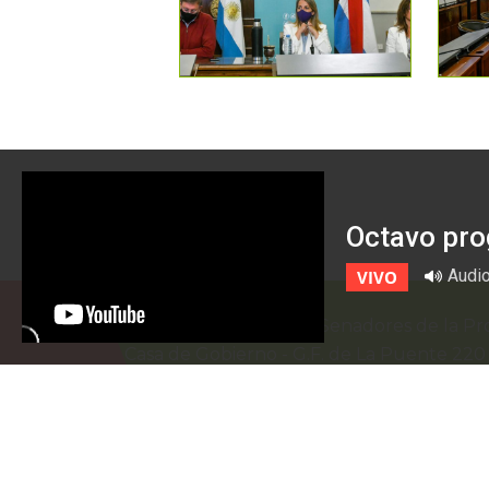
Octavo pro
Audi
VIVO
Honorable Cámara de Senadores de la Pro
Casa de Gobierno
-
G.F. de La Puente 22
prensa@senadoer.gob.ar