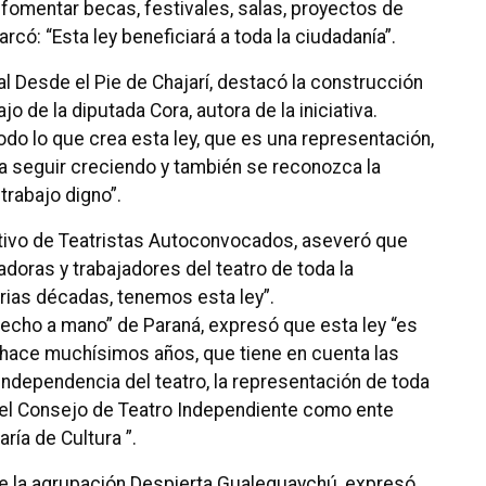
rá fomentar becas, festivales, salas, proyectos de
rcó: “Esta ley beneficiará a toda la ciudadanía”.
l Desde el Pie de Chajarí, destacó la construcción
jo de la diputada Cora, autora de la iniciativa.
do lo que crea esta ley, que es una representación,
da seguir creciendo y también se reconozca la
trabajo digno”.
ctivo de Teatristas Autoconvocados, aseveró que
adoras y trabajadores del teatro de toda la
arias décadas, tenemos esta ley”.
Hecho a mano” de Paraná, expresó que esta ley “es
 hace muchísimos años, que tiene en cuenta las
dependencia del teatro, la representación de toda
 del Consejo de Teatro Independiente como ente
ría de Cultura ”.
 de la agrupación Despierta Gualeguaychú, expresó