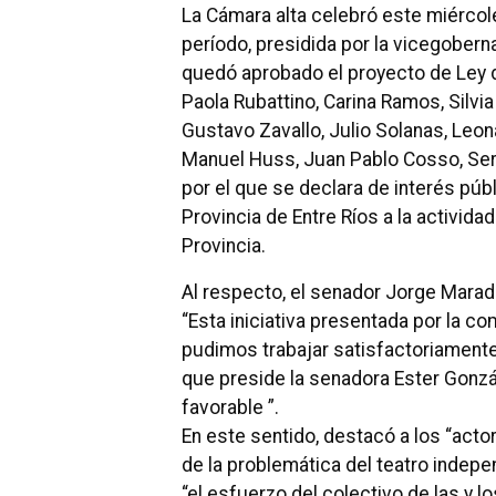
La Cámara alta celebró este miércole
período, presidida por la vicegobern
quedó aprobado el proyecto de Ley de
Paola Rubattino, Carina Ramos, Silvi
Gustavo Zavallo, Julio Solanas, Leon
Manuel Huss, Juan Pablo Cosso, Serg
por el que se declara de interés públi
Provincia de Entre Ríos a la actividad
Provincia.
Al respecto, el senador Jorge Marad
“Esta iniciativa presentada por la co
pudimos trabajar satisfactoriamente
que preside la senadora Ester Gonzál
favorable ”.
En este sentido, destacó a los “acto
de la problemática del teatro indepen
“el esfuerzo del colectivo de las y l