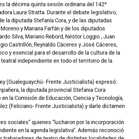
s la décima quinta sesión ordinaria del 142º
adora Laura Stratta.
Durante el debate legislativo,
 la diputada Stefanía Cora, y de las diputadas
a Moreno y Mariana Farfán y de los diputados
ardo Silva, Mariano Rebord, Néstor Loggio , Juan
io Castrillón, Reynaldo Cáceres y José Cáceres,
co y esencial para el desarrollo de la cultura de la
 teatral independiente en todo el territorio de la
ey (Gualeguaychú- Frente Justicialista) expresó:
mpañera, la diputada provincial Stefania Cora
 en la Comisión de Educación, Ciencia y Tecnología,
ez (Feliciano- Frente Justicialista) y darle dictamen
res sociales” quienes “lucharon por la incorporación
diente en la agenda legislativa”.
Además reconoció
os trabajadores de teatro de distintas localidades de