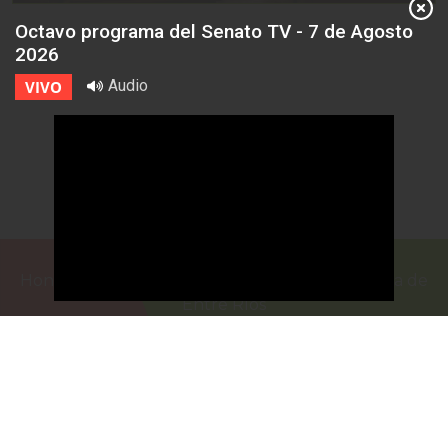
Octavo programa del Senato TV - 7 de Agosto
2026
Audio
VIVO
Honorable Cámara de Senadores de la Provincia de
Entre Ríos
Casa de Gobierno
G.F. de La Puente 220
Paraná - Entre Rios
prensa@senadoer.gob.ar