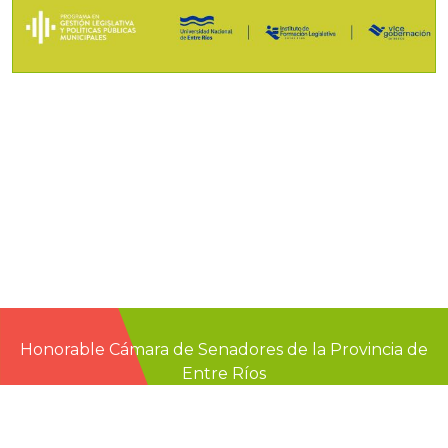
Honorable Cámara de Senadores de la Provincia de
Entre Ríos
Casa de Gobierno
G.F. de La Puente 220
Paraná - Entre Rios