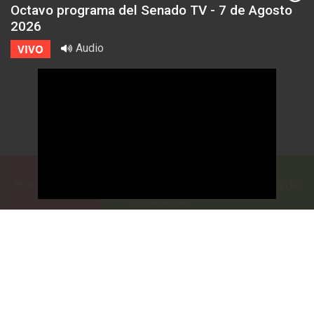
Octavo programa del Senado TV - 7 de Agosto
2026
Audio
VIVO
Honorable Cámara de Senadores de la Provincia de
Entre Ríos
Casa de Gobierno
G.F. de La Puente 220
Paraná - Entre Rios
prensa@senadoer.gob.ar