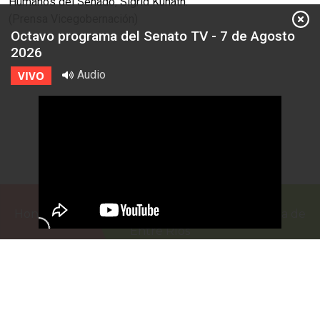
Humanos del Senado, Sigrid Kunath.
(Prensa Vicegobernación)
Octavo programa del Senato TV - 7 de Agosto
2026
Audio
VIVO
Honorable Cámara de Senadores de la Provincia de
Entre Ríos
Casa de Gobierno
G.F. de La Puente 220
Paraná - Entre Rios
prensa@senadoer.gob.ar