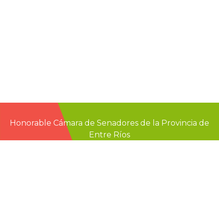
Honorable Cámara de Senadores de la Provincia de
Entre Ríos
Casa de Gobierno
G.F. de La Puente 220
Paraná - Entre Rios
prensa@senadoer.gob.ar
webmail
recibo digital
formularios