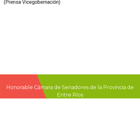
(Prensa Vicegobernación)
Honorable Cámara de Senadores de la Provincia de
Entre Ríos
Casa de Gobierno
G.F. de La Puente 220
Paraná - Entre Rios
prensa@senadoer.gob.ar