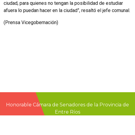
ciudad, para quienes no tengan la posibilidad de estudiar
afuera lo puedan hacer en la ciudad”, resaltó el jefe comunal.
(Prensa Vicegobernación)
Honorable Cámara de Senadores de la Provincia de
Entre Ríos
Casa de Gobierno
G.F. de La Puente 220
Paraná - Entre Rios