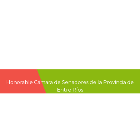
Honorable Cámara de Senadores de la Provincia de
Entre Ríos
Casa de Gobierno
G.F. de La Puente 220
Paraná - Entre Rios
prensa@senadoer.gob.ar