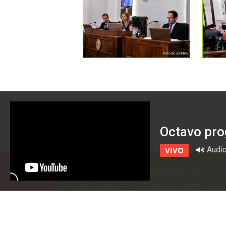
Octavo pro
Audi
VIVO
Honorable Cámara de Senadores de la Pro
Casa de Gobierno
-
G.F. de La Puente 22
prensa@senadoer.gob.ar