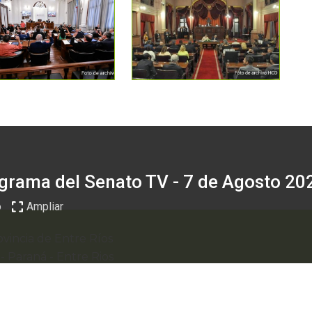
grama del Senato TV - 7 de Agosto 20
o
Ampliar
vincia de Entre Ríos
0
-
Paraná - Entre Rios