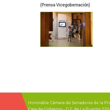
(Prensa Vicegobernación)
Honorable Cámara de Senadores de la Pro
Casa de Gobierno
-
G.F. de La Puente 22