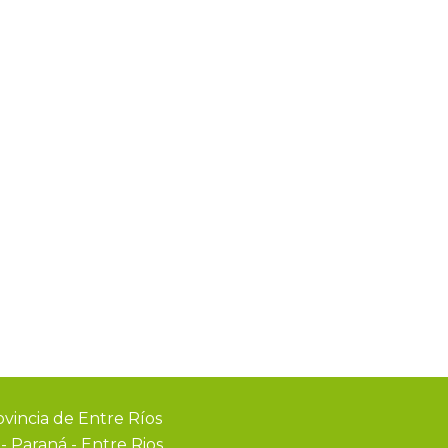
vincia de Entre Ríos
0
-
Paraná - Entre Rios