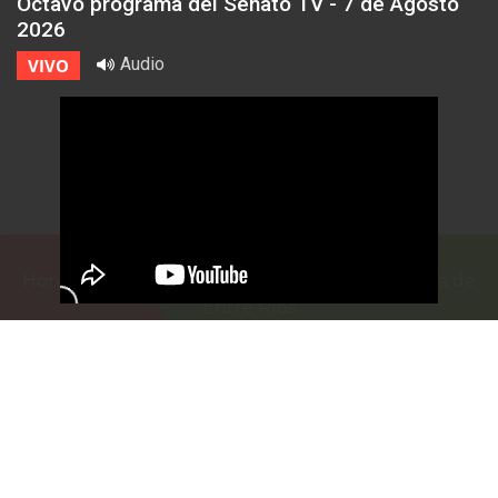
Octavo programa del Senato TV - 7 de Agosto
2026
Audio
VIVO
Honorable Cámara de Senadores de la Provincia de
Entre Ríos
Casa de Gobierno
G.F. de La Puente 220
Paraná - Entre Rios
prensa@senadoer.gob.ar