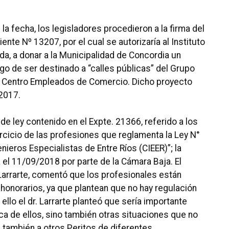
la fecha, los legisladores procedieron a la firma del
nte Nº 13207, por el cual se autorizaría al Instituto
a, a donar a la Municipalidad de Concordia un
go de ser destinado a “calles públicas” del Grupo
s Centro Empleados de Comercio. Dicho proyecto
 2017.
 de ley contenido en el Expte. 21366, referido a los
rcicio de las profesiones que reglamenta la Ley N°
nieros Especialistas de Entre Ríos (CIEER)”; la
a el 11/09/2018 por parte de la Cámara Baja. El
Larrarte, comentó que los profesionales están
e honorarios, ya que plantean que no hay regulación
llo el dr. Larrarte planteó que sería importante
ca de ellos, sino también otras situaciones que no
 también a otros Peritos de diferentes