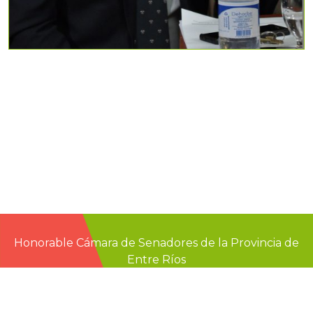
Honorable Cámara de Senadores de la Provincia de
Entre Ríos
Casa de Gobierno
G.F. de La Puente 220
Paraná - Entre Rios