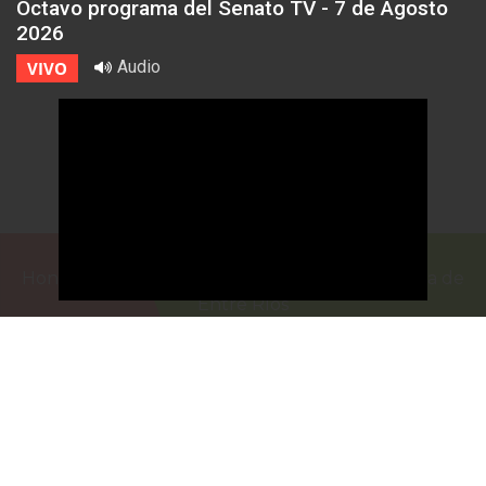
Octavo programa del Senato TV - 7 de Agosto
2026
Audio
VIVO
Honorable Cámara de Senadores de la Provincia de
Entre Ríos
Casa de Gobierno
G.F. de La Puente 220
Paraná - Entre Rios
prensa@senadoer.gob.ar