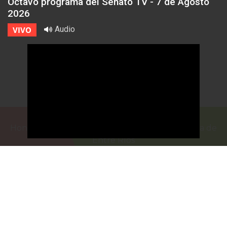
Octavo programa del Senato TV - 7 de Agosto
2026
Audio
VIVO
Honorable Cámara de Senadores de la Provincia de
Entre Ríos
Casa de Gobierno
G.F. de La Puente 220
Paraná - Entre Rios
prensa@senadoer.gob.ar