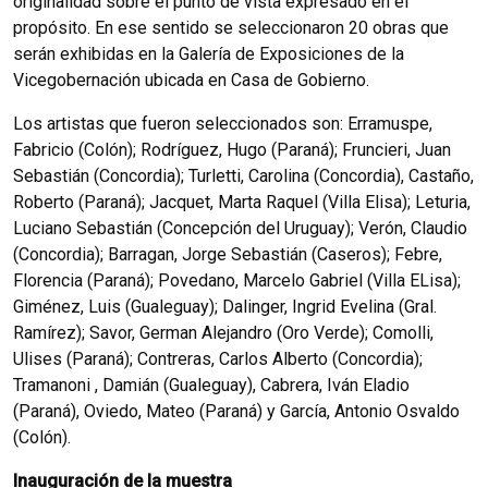
originalidad sobre el punto de vista expresado en el
propósito. En ese sentido se seleccionaron 20 obras que
serán exhibidas en la Galería de Exposiciones de la
Vicegobernación ubicada en Casa de Gobierno.
Los artistas que fueron seleccionados son: Erramuspe,
Fabricio (Colón); Rodríguez, Hugo (Paraná); Fruncieri, Juan
Sebastián (Concordia); Turletti, Carolina (Concordia), Castaño,
Roberto (Paraná); Jacquet, Marta Raquel (Villa Elisa); Leturia,
Luciano Sebastián (Concepción del Uruguay); Verón, Claudio
(Concordia); Barragan, Jorge Sebastián (Caseros); Febre,
Florencia (Paraná); Povedano, Marcelo Gabriel (Villa ELisa);
Giménez, Luis (Gualeguay); Dalinger, Ingrid Evelina (Gral.
Ramírez); Savor, German Alejandro (Oro Verde); Comolli,
Ulises (Paraná); Contreras, Carlos Alberto (Concordia);
Tramanoni , Damián (Gualeguay), Cabrera, Iván Eladio
(Paraná), Oviedo, Mateo (Paraná) y García, Antonio Osvaldo
(Colón).
Inauguración de la muestra