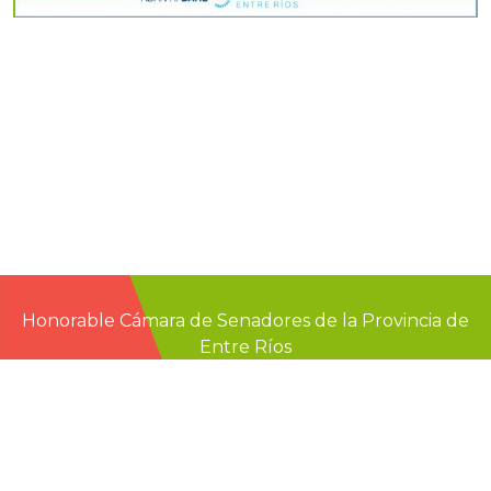
Honorable Cámara de Senadores de la Provincia de
Entre Ríos
Casa de Gobierno
G.F. de La Puente 220
Paraná - Entre Rios
prensa@senadoer.gob.ar