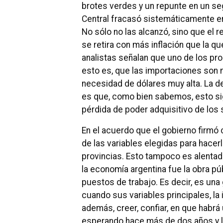
brotes verdes y un repunte en un s
Central fracasó sistemáticamente en
No sólo no las alcanzó, sino que el 
se retira con más inflación que la q
analistas señalan que uno de los pr
esto es, que las importaciones son 
necesidad de dólares muy alta. La d
es que, como bien sabemos, esto sig
pérdida de poder adquisitivo de los s
En el acuerdo que el gobierno firmó c
de las variables elegidas para hacerlo
provincias. Esto tampoco es alentad
la economía argentina fue la obra pú
puestos de trabajo. Es decir, es un
cuando sus variables principales, la i
además, creer, confiar, en que habrá
esperando hace más de dos años y l