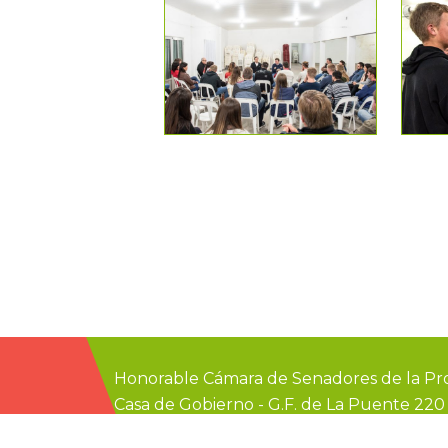
Honorable Cámara de Senadores de la Pro
Casa de Gobierno
-
G.F. de La Puente 22
prensa@senadoer.gob.ar