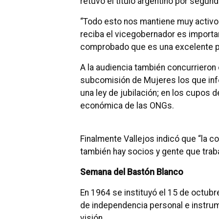
retuvo el título argentino por segund
“Todo esto nos mantiene muy activos
reciba el vicegobernador es import
comprobado que es una excelente pe
A la audiencia también concurrieron o
subcomisión de Mujeres los que inf
una ley de jubilación; en los cupos 
económica de las ONGs.
Finalmente Vallejos indicó que “la c
también hay socios y gente que trab
Semana del Bastón Blanco
En 1964 se instituyó el 15 de octub
de independencia personal e instrum
visión.