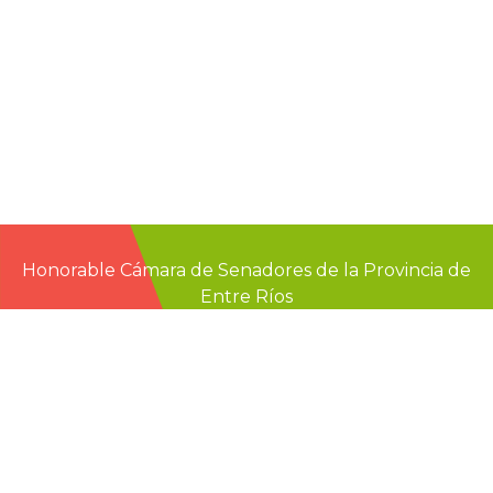
Honorable Cámara de Senadores de la Provincia de
Entre Ríos
Casa de Gobierno
G.F. de La Puente 220
Paraná - Entre Rios
prensa@senadoer.gob.ar
webmail
recibo digital
formularios