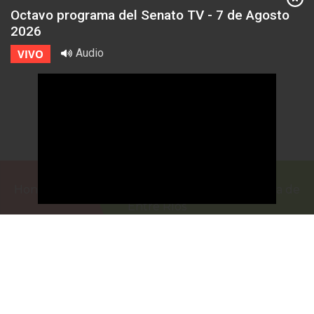
Octavo programa del Senato TV - 7 de Agosto
2026
Audio
VIVO
Honorable Cámara de Senadores de la Provincia de
Entre Ríos
Casa de Gobierno
G.F. de La Puente 220
Paraná - Entre Rios
prensa@senadoer.gob.ar