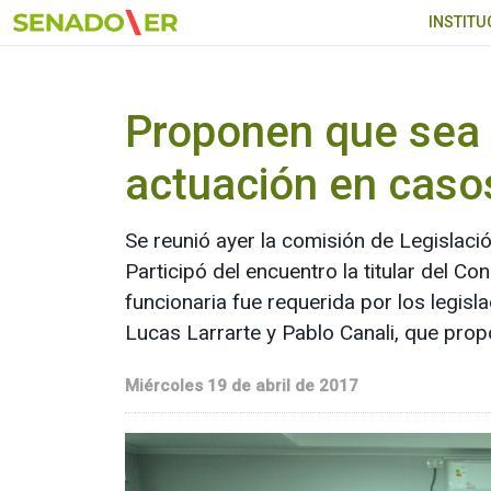
Ir al menú principal
INSTITU
Proponen que sea l
actuación en casos
Se reunió ayer la comisión de Legislaci
Participó del encuentro la titular del Co
funcionaria fue requerida por los legis
Lucas Larrarte y Pablo Canali, que prop
Miércoles 19 de abril de 2017