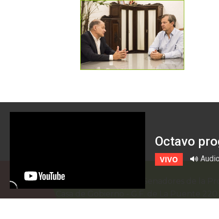
Octavo pro
Audi
VIVO
Honorable Cámara de Senadores de la Pro
Casa de Gobierno
-
G.F. de La Puente 22
prensa@senadoer.gob.ar