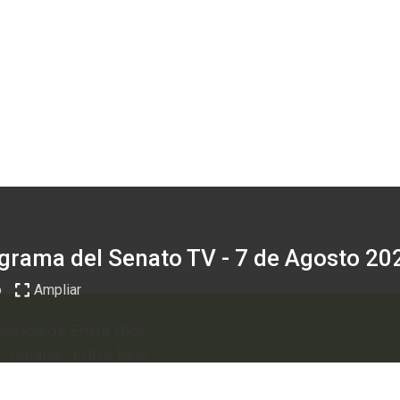
grama del Senato TV - 7 de Agosto 20
o
Ampliar
vincia de Entre Ríos
0
-
Paraná - Entre Rios